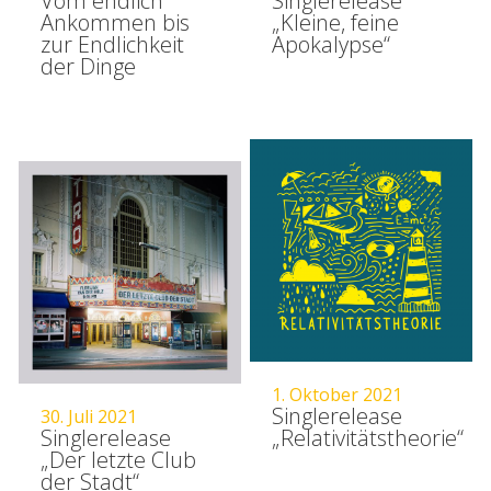
Vom endlich
Singlerelease
Ankommen bis
„Kleine, feine
zur Endlichkeit
Apokalypse“
der Dinge
1. Oktober 2021
Singlerelease
30. Juli 2021
Singlerelease
„Relativitätstheorie“
„Der letzte Club
der Stadt“